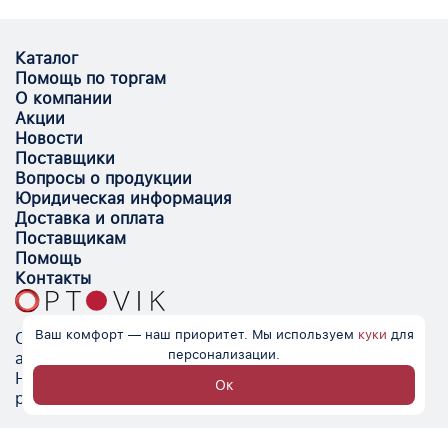
Каталог
Помощь по торгам
О компании
Акции
Новости
Поставщики
Вопросы о продукции
Юридическая информация
Доставка и оплата
Поставщикам
Помощь
Контакты
Ваш комфорт — наш приоритет. Мы используем
куки
для
Optovik.com - электронная площадка для
персонализации.
автоматизации закупок и поиска поставщиков.
Низкие цены, надёжные контрагенты и удобство
Ок
работы.
© Optovik
2026