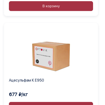
В корзину
Ацесульфам К Е950
677 ₽/кг