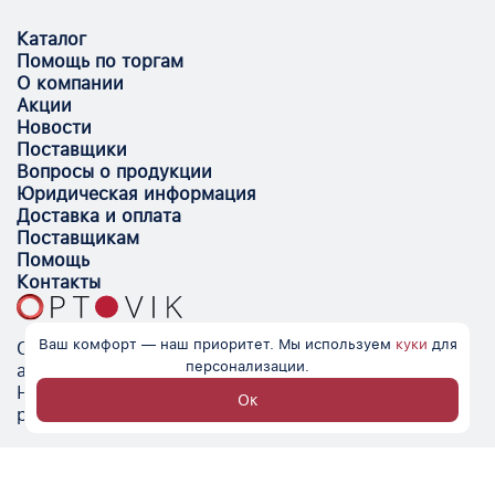
Каталог
Помощь по торгам
О компании
Акции
Новости
Поставщики
Вопросы о продукции
Юридическая информация
Доставка и оплата
Поставщикам
Помощь
Контакты
Ваш комфорт — наш приоритет. Мы используем
куки
для
Optovik.com - электронная площадка для
персонализации.
автоматизации закупок и поиска поставщиков.
Низкие цены, надёжные контрагенты и удобство
Ок
работы.
© Optovik
2026