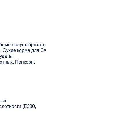
ыбные полуфабрикаты
, Сухие корма для СХ
рудаты
отных, Попкорн,
ьные
слотности (Е330,