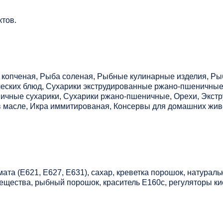
ктов.
 копченая, Рыба соленая, Рыбные кулинарные изделия, Р
ческих блюд, Сухарики экструдированные ржано-пшеничные
ичные сухарики, Сухарики ржано-пшеничные, Орехи, Экст
в масле, Икра иммитированая, Консервы для домашних жив
мата (Е621, Е627, Е631), сахар, креветка порошок, натурал
ещества, рыбный порошок, краситель Е160с, регуляторы ки