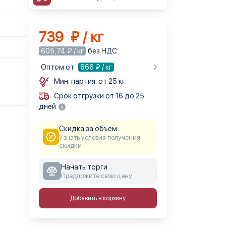
739 ₽ / кг
605,74 ₽ / кг
без НДС
Оптом от
666
₽ / кг
Мин. партия: от 25 кг
Срок отгрузки от 16 до 25
дней
Скидка за объем
Узнать условия получения
скидки
Начать торги
Предложите свою цену
Добавить в корзину