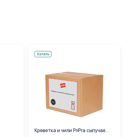
Халяль
Креветка и чили PriPra сыпучая