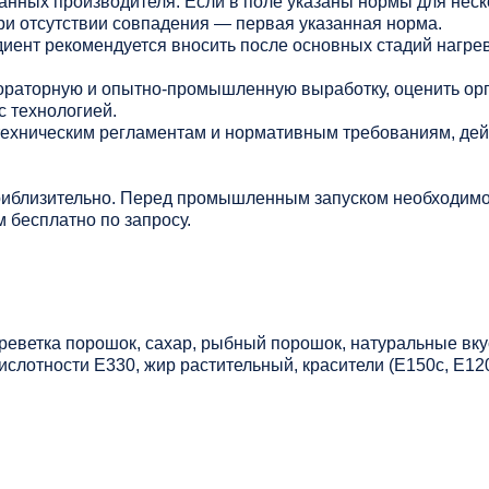
данных производителя. Если в поле указаны нормы для нес
ри отсутствии совпадения — первая указанная норма.
иент рекомендуется вносить после основных стадий нагрев
раторную и опытно-промышленную выработку, оценить ор
с технологией.
 техническим регламентам и нормативным требованиям, де
риблизительно. Перед промышленным запуском необходимо
 бесплатно по запросу.
, креветка порошок, сахар, рыбный порошок, натуральные в
ислотности Е330, жир растительный, красители (Е150с, Е12