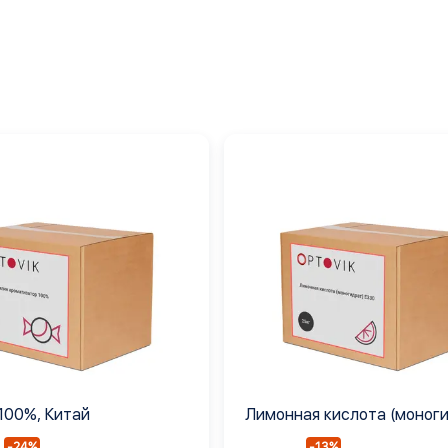
100%, Китай
Лимонная кислота (моног
Е330
-24%
-13%