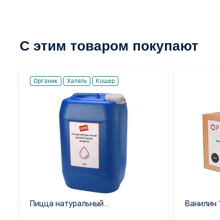
С этим товаром покупают
Органик
Халяль
Кошер
Пицца натуральный
Ванилин 
ароматизатор жидкий