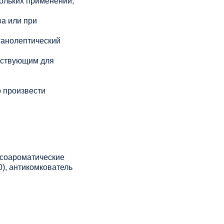
кольких применений,
а или при
ганолептический
йствующим для
 произвести
кусоароматические
0), антикомкователь