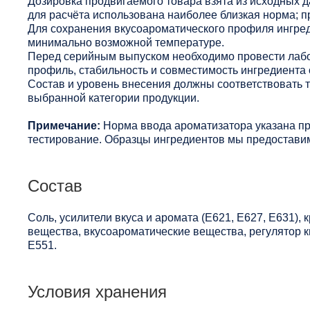
Дозировка продвигаемого товара взята из исходных 
для расчёта использована наиболее близкая норма; п
Для сохранения вкусоароматического профиля ингред
минимально возможной температуре.
Перед серийным выпуском необходимо провести лабо
профиль, стабильность и совместимость ингредиента 
Состав и уровень внесения должны соответствовать
выбранной категории продукции.
Примечание:
Норма ввода ароматизатора указана п
тестирование. Образцы ингредиентов мы предоставим
Состав
Соль, усилители вкуса и аромата (Е621, Е627, Е631)
вещества, вкусоароматические вещества, регулятор к
Е551.
Условия хранения