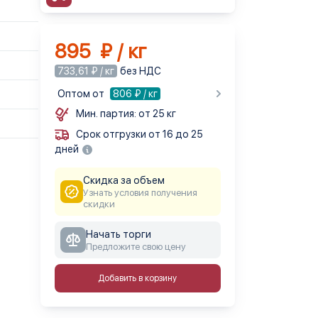
895 ₽ / кг
733,61 ₽ / кг
без НДС
Оптом от
806
₽ / кг
Мин. партия: от 25 кг
Срок отгрузки от 16 до 25
дней
Скидка за объем
Узнать условия получения
скидки
Начать торги
Предложите свою цену
Добавить в корзину