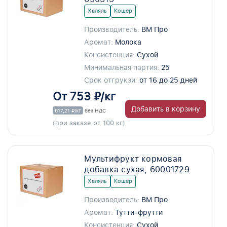
Халяль
Кошер
Производитель:
ВМ Про
Аромат:
Молока
Консистенция:
Сухой
Минимальная партия:
25
Срок отгрукзи:
от 16 до 25 дней
От 753 ₽/кг
Добавить в корзину
617,21 ₽/кг
без НДС
(при заказе от 100 кг)
Мультифрукт кормовая
добавка сухая, 60001729
Халяль
Кошер
Производитель:
ВМ Про
Аромат:
Тутти-фрутти
Консистенция:
Сухой