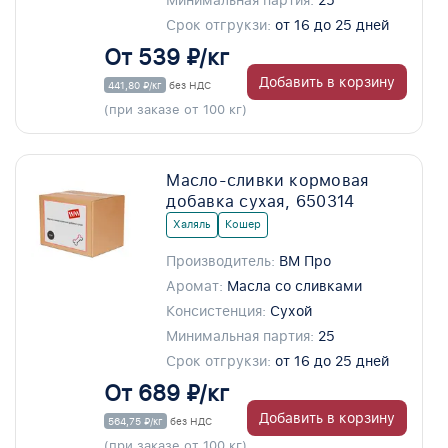
Минимальная партия:
25
Срок отгрукзи:
от 16 до 25 дней
От 539 ₽/кг
Добавить в корзину
441,80 ₽/кг
без НДС
(при заказе от 100 кг)
Масло-сливки кормовая
добавка сухая, 650314
Халяль
Кошер
Производитель:
ВМ Про
Аромат:
Масла со сливками
Консистенция:
Сухой
Минимальная партия:
25
Срок отгрукзи:
от 16 до 25 дней
От 689 ₽/кг
Добавить в корзину
564,75 ₽/кг
без НДС
(при заказе от 100 кг)