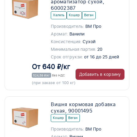
ароматизатор сухой,
60002387
Халяль
Кошер
Веган
Производитель:
ВМ Про
Аромат:
Ванили
Консистенция:
Сухой
Минимальная партия:
20
Срок отгрукзи:
от 16 до 25 дней
От 640 ₽/кг
Добавить в корзину
524,59 ₽/кг
без НДС
(при заказе от 100 кг)
Вишня кормовая добавка
сухая, 90001495
Кошер
Веган
Производитель:
ВМ Про
Аромат:
Вишни