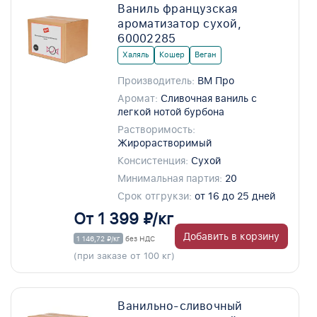
Ваниль французская
ароматизатор сухой,
60002285
Халяль
Кошер
Веган
Производитель:
ВМ Про
Аромат:
Сливочная ваниль с
легкой нотой бурбона
Растворимость:
Жирорастворимый
Консистенция:
Сухой
Минимальная партия:
20
Срок отгрукзи:
от 16 до 25 дней
От 1 399 ₽/кг
Добавить в корзину
1 146,72 ₽/кг
без НДС
(при заказе от 100 кг)
Ванильно-сливочный