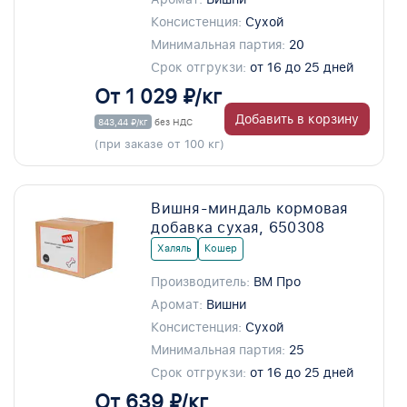
Консистенция:
Сухой
Минимальная партия:
20
Срок отгрукзи:
от 16 до 25 дней
От 1 029 ₽/кг
Добавить в корзину
843,44 ₽/кг
без НДС
(при заказе от 100 кг)
Вишня-миндаль кормовая
добавка сухая, 650308
Халяль
Кошер
Производитель:
ВМ Про
Аромат:
Вишни
Консистенция:
Сухой
Минимальная партия:
25
Срок отгрукзи:
от 16 до 25 дней
От 639 ₽/кг