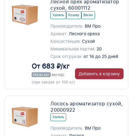
Лесной орех ароматизатор
сухой, 60001112
Халяль
Кошер
Веган
Производитель:
ВМ Про
Аромат:
Лесного ореха
Консистенция:
Сухой
Минимальная партия:
20
Срок отгрукзи:
от 16 до 25 дней
От 683 ₽/кг
Добавить в корзину
559,84 ₽/кг
без НДС
(при заказе от 100 кг)
Лосось ароматизатор сухой,
20000922
Халяль
Производитель:
ВМ Про
Аромат:
Лосося