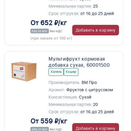
Минимальная партия:
25
Срок отгрукзи:
от 16 до 25 дней
От 652 ₽/кг
Добавить в корзину
534,43 ₽/кг
без НДС
(при заказе от 100 кг)
Мультифрукт кормовая
добавка сухая, 60001500
Халяль
Кошер
Производитель:
ВМ Про
Аромат:
Фруктов с цитрусовом
Консистенция:
Сухой
Минимальная партия:
20
Срок отгрукзи:
от 16 до 25 дней
От 559 ₽/кг
Добавить в корзину
458,20 ₽/кг
без НДС