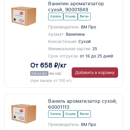
Ванилин ароматизатор
сухой, 90001848
Халяль
Кошер
Веган
Производитель:
ВМ Про
Аромат:
Ванилина
Консистенция:
Сухой
Минимальная партия:
25
Срок отгрукзи:
от 16 до 25 дней
От 658 ₽/кг
Добавить в корзину
539,34 ₽/кг
без НДС
(при заказе от 100 кг)
Ваниль ароматизатор сухой,
60001113
Халяль
Кошер
Веган
Производитель:
ВМ Про