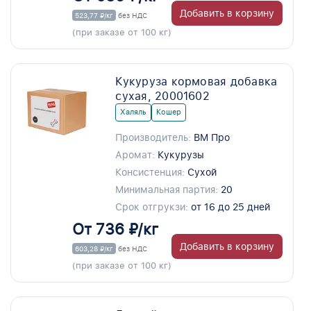
Добавить в корзину
523,77 ₽/кг
без НДС
(при заказе от 100 кг)
Кукуруза кормовая добавка
сухая, 20001602
Халяль
Кошер
Производитель:
ВМ Про
Аромат:
Кукурузы
Консистенция:
Сухой
Минимальная партия:
20
Срок отгрукзи:
от 16 до 25 дней
От 736 ₽/кг
Добавить в корзину
603,28 ₽/кг
без НДС
(при заказе от 100 кг)