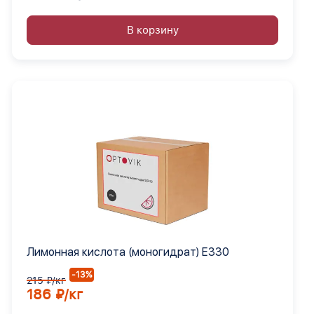
В корзину
Лимонная кислота (моногидрат) Е330
-13%
215 ₽/кг
186 ₽/кг