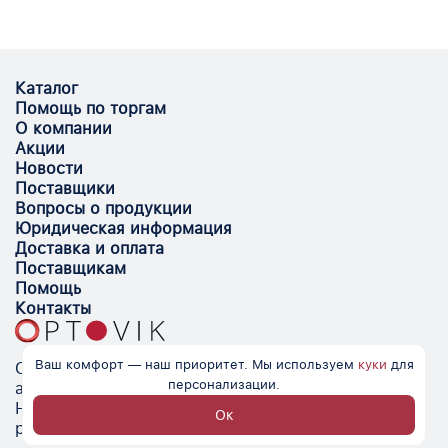
Каталог
Помощь по торгам
О компании
Акции
Новости
Поставщики
Вопросы о продукции
Юридическая информация
Доставка и оплата
Поставщикам
Помощь
Контакты
Ваш комфорт — наш приоритет. Мы используем
куки
для
Optovik.com - электронная площадка для
персонализации.
автоматизации закупок и поиска поставщиков.
Низкие цены, надёжные контрагенты и удобство
Ок
работы.