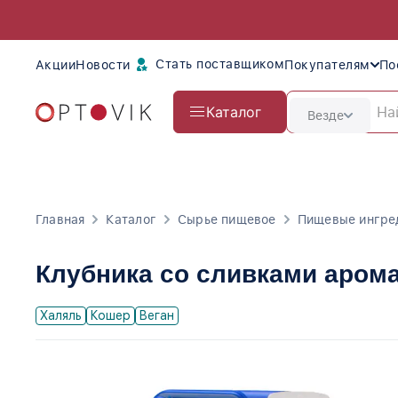
Стать поставщиком
Акции
Новости
Покупателям
По
Каталог
Везде
Главная
Каталог
Сырье пищевое
Пищевые ингре
Клубника со сливками аром
Халяль
Кошер
Веган