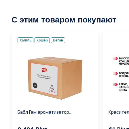
С этим товаром покупают
Халяль
Кошер
Веган
Бабл Гам ароматизатор
Красител
инкапсулированный
арбуз 13
шт по 10