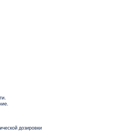
ти.
ние.
тической дозировки