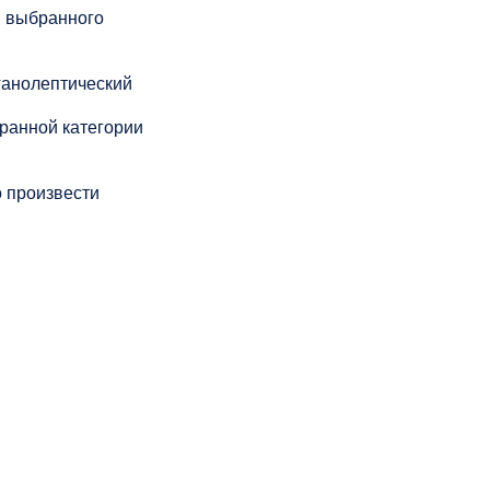
я выбранного
ганолептический
ранной категории
 произвести