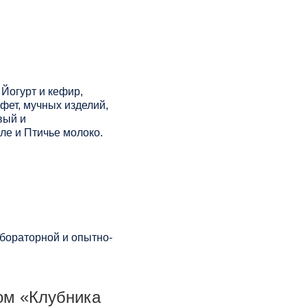
Йогурт и кефир,
фет, мучных изделий,
вый и
е и Птичье молоко.
бораторной и опытно-
ом «Клубника