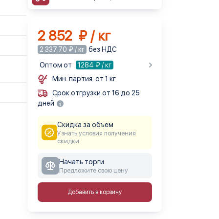
2 852 ₽ / кг
2 337,70 ₽ / кг
без НДС
Оптом от
1284
₽ / кг
Мин. партия: от 1 кг
Срок отгрузки от 16 до 25
дней
Скидка за объем
Узнать условия получения
скидки
Начать торги
Предложите свою цену
Добавить в корзину