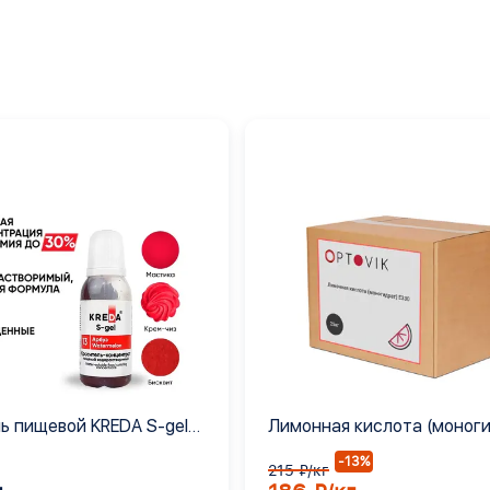
ь пищевой KREDA S-gel
Лимонная кислота (моног
 гелевый концентрат, 12
Е330
-13%
215 ₽/кг
 мл