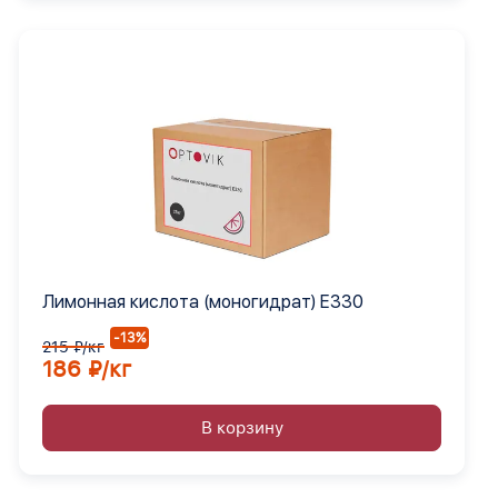
Лимонная кислота (моногидрат) Е330
-13%
215 ₽/кг
186 ₽/кг
В корзину