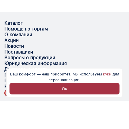
Каталог
Помощь по торгам
О компании
Акции
Новости
Поставщики
Вопросы о продукции
Юридическая информация
Доставка и оплата
Ваш комфорт — наш приоритет. Мы используем
куки
для
Поставщикам
персонализации.
Помощь
Контакты
Ок
Optovik.com - электронная площадка для
автоматизации закупок и поиска поставщиков.
Низкие цены, надёжные контрагенты и удобство
работы.