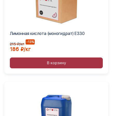
Лимонная кислота (моногидрат) Е330
-13%
215 ₽/кг
186 ₽/кг
В корзину