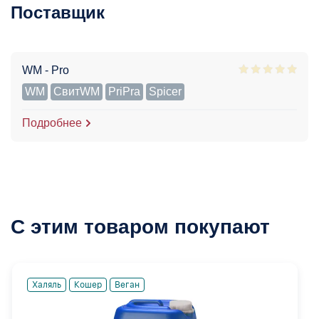
Поставщик
WM - Pro
WM
СвитWM
PriPra
Spicer
Подробнее
С этим товаром покупают
Халяль
Кошер
Веган