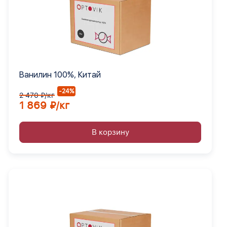
Ванилин 100%, Китай
-24%
2 470 ₽/кг
1 869 ₽/кг
В корзину