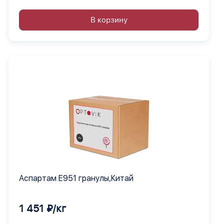
В корзину
Аспартам Е951 гранулы,Китай
1 451 ₽/кг