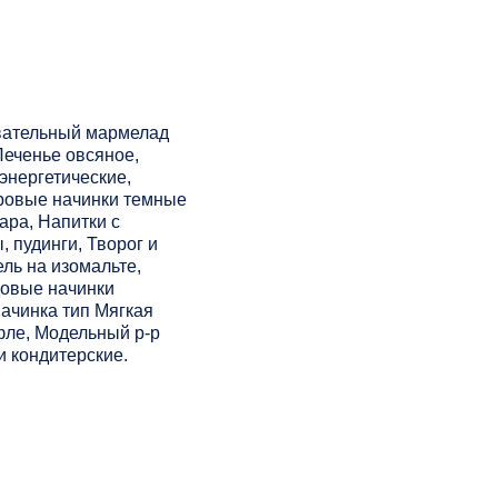
вательный мармелад
Печенье овсяное,
энергетические,
ровые начинки темные
ара, Напитки с
 пудинги, Творог и
ль на изомальте,
довые начинки
Начинка тип Мягкая
фле, Модельный р-р
и кондитерские.