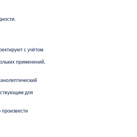
дности.
рректируют с учётом
кольких применений,
ганолептический
йствующим для
 произвести