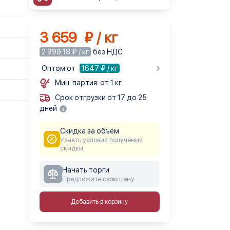
3 659 ₽ / кг
2 999,18 ₽ / кг
без НДС
Оптом от
1647
₽ / кг
Мин. партия: от 1 кг
Срок отгрузки от 17 до 25
дней
Скидка за объем
Узнать условия получения
скидки
Начать торги
Предложите свою цену
Добавить в корзину