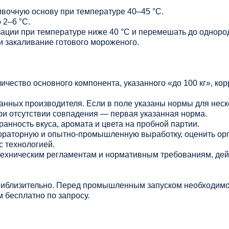
ивочную основу при температуре 40–45 °C.
 2–6 °C.
зации при температуре ниже 40 °C и перемешать до одноро
и закаливание готового мороженого.
личество основного компонента, указанного «до 100 кг», ко
данных производителя. Если в поле указаны нормы для нес
ри отсутствии совпадения — первая указанная норма.
анность вкуса, аромата и цвета на пробной партии.
раторную и опытно-промышленную выработку, оценить ор
с технологией.
 техническим регламентам и нормативным требованиям, де
риблизительно. Перед промышленным запуском необходимо
 бесплатно по запросу.