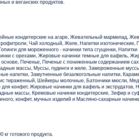
ных и веганских продуктов.
ейные кондитерские на агаре, Жевательный мармелад, Же
Профитроли, Чай холодный, Желе, Напитки изотонические, 
опинги для мороженного - начинки типа сгущенки, Напитки 
инки с орехами, Жировые начинки темные для вафель, Жи
й основе, Печенье, Печенье с пониженным содержанием сах
адные массы, Муссы, пудинги и желе, Замороженные муссы,
ные напитки, Замутненные безалкогольные напитки, Караме
рис тираженный, Шейкеры молочные, Батончики мюсли, Ме
 для конфет, Жировые начинки для вафель и экструдатов, 
адные массы, Кремовые начинки кондитерские, Зефир и су
еного, конфет, мучных изделий и Масляно-сахарные начинк
0 кг готового продукта.