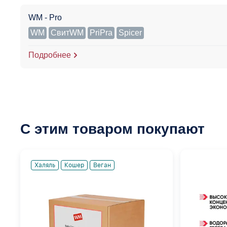
WM - Pro
WM
СвитWM
PriPra
Spicer
Подробнее
С этим товаром покупают
Халяль
Кошер
Веган