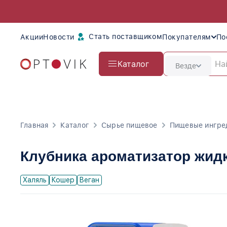
Стать поставщиком
Акции
Новости
Покупателям
По
Каталог
Везде
Главная
Каталог
Сырье пищевое
Пищевые ингре
Клубника ароматизатор жид
Халяль
Кошер
Веган