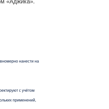
ом «Аджика».
авномерно нанести на
рректируют с учётом
кольких применений,