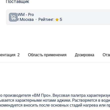
Поставщик
WM - Pro
г.Москва
Рейтинг:
5
ментация 2
Область применения
Дозировка
Отз
го производителя «ВМ Про». Вкусовая палитра характериз
ывается характерными нотами аджики. Растворяется в водн
комендуется вносить после основных стадий нагрева или 