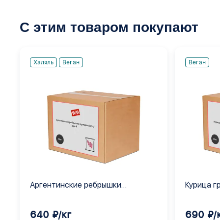
С этим товаром покупают
Халяль
Веган
Веган
Аргентинские ребрышки
Курица г
ароматизатор сухой
640 ₽/кг
690 ₽/