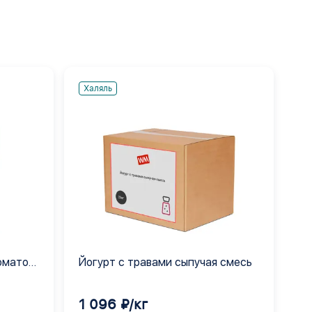
Халяль
оматом
Йогурт с травами сыпучая смесь
1 096 ₽/кг