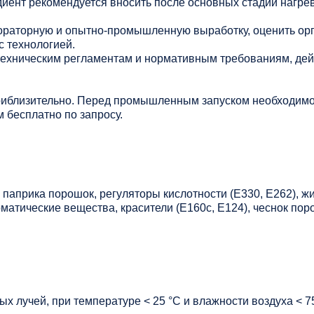
иент рекомендуется вносить после основных стадий нагрев
раторную и опытно-промышленную выработку, оценить ор
с технологией.
 техническим регламентам и нормативным требованиям, де
риблизительно. Перед промышленным запуском необходимо
 бесплатно по запросу.
, паприка порошок, регуляторы кислотности (Е330, Е262), ж
матические вещества, красители (Е160с, Е124), чеснок по
х лучей, при температуре < 25 °C и влажности воздуха < 7