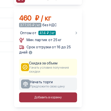
460 ₽ / кг
377,05 ₽ / кг
без НДС
Оптом от
414
₽ / кг
Мин. партия: от 25 кг
Срок отгрузки от 16 до 25
дней
Скидка за объем
Узнать условия получения
скидки
Начать торги
Предложите свою цену
Добавить в корзину