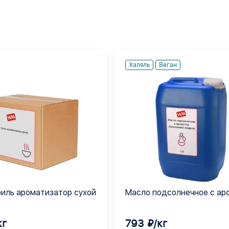
Халяль
Веган
риль ароматизатор сухой
Масло подсолнечное с ар
бальзамика жидкое
кг
793 ₽/кг