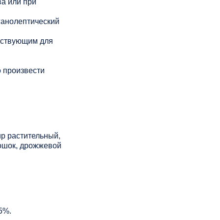
а или при
ганолептический
йствующим для
 произвести
ир растительный,
рошок, дрожжевой
5%.