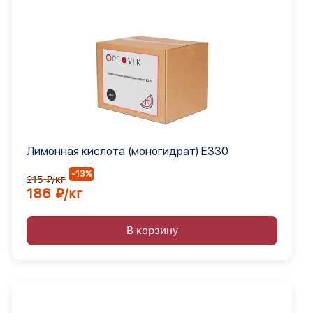
Лимонная кислота (моногидрат) Е330
-13%
215 ₽/кг
186 ₽/кг
В корзину