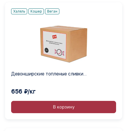
Халяль
Кошер
Веган
Девонширские топленые сливки
ароматизатор сухой
656 ₽/кг
В корзину