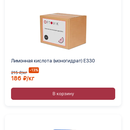
Лимонная кислота (моногидрат) Е330
-13%
215 ₽/кг
186 ₽/кг
В корзину