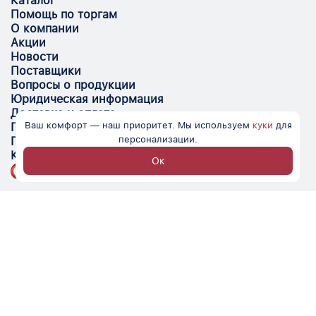
Каталог
Помощь по торгам
О компании
Акции
Новости
Поставщики
Вопросы о продукции
Юридическая информация
Доставка и оплата
Ваш комфорт — наш приоритет. Мы используем
куки
для
Поставщикам
персонализации.
Помощь
Контакты
Ок
Optovik.com - электронная площадка для
автоматизации закупок и поиска поставщиков.
Низкие цены, надёжные контрагенты и удобство
работы.
© Optovik
2026