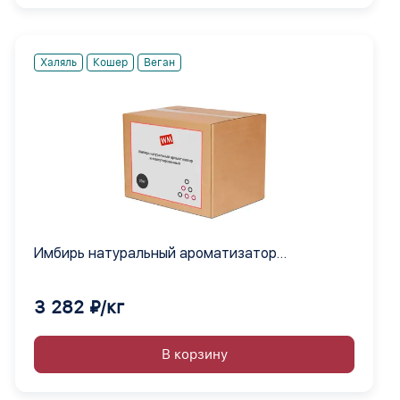
Халяль
Кошер
Веган
Имбирь натуральный ароматизатор
инкапсулированный
3 282 ₽/кг
В корзину