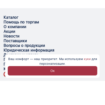
Каталог
Помощь по торгам
О компании
Акции
Новости
Поставщики
Вопросы о продукции
Юридическая информация
Доставка и оплата
Ваш комфорт — наш приоритет. Мы используем
куки
для
Поставщикам
персонализации.
Помощь
Контакты
Ок
Optovik.com - электронная площадка для
автоматизации закупок и поиска поставщиков.
Низкие цены, надёжные контрагенты и удобство
работы.