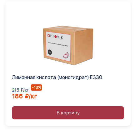
Лимонная кислота (моногидрат) Е330
-13%
215 ₽/кг
186 ₽/кг
В корзину