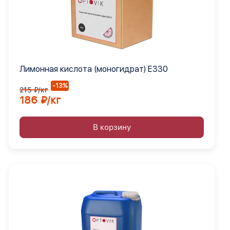
Лимонная кислота (моногидрат) Е330
-13%
215 ₽/кг
186 ₽/кг
В корзину