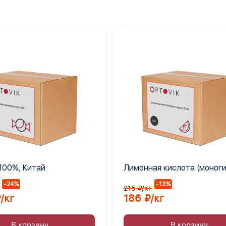
100%, Китай
Лимонная кислота (моног
Е330
-24%
-13%
215 ₽/кг
/кг
186 ₽/кг
В корзину
В корзину