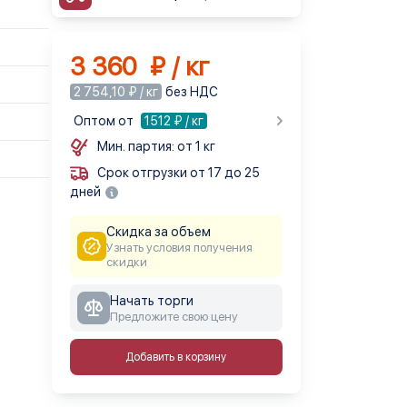
3 360 ₽ / кг
2 754,10 ₽ / кг
без НДС
Оптом от
1512
₽ / кг
Мин. партия: от 1 кг
Срок отгрузки от 17 до 25
дней
Скидка за объем
Узнать условия получения
скидки
Начать торги
Предложите свою цену
Добавить в корзину