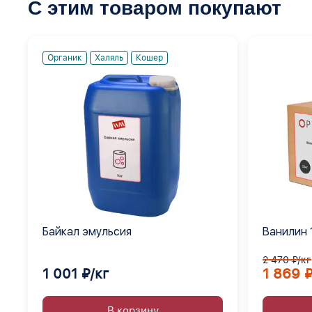
С этим товаром покупают
Органик
Халяль
Кошер
Байкал эмульсия
Ванилин 
2 470 ₽/кг
1 001 ₽/кг
1 869 ₽
В корзину