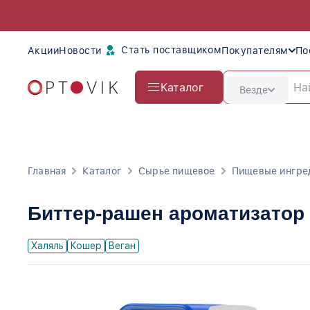
Стать поставщиком
Акции
Новости
Покупателям
По
Каталог
Везде
Главная
Каталог
Сырье пищевое
Пищевые ингре
Биттер-рашен ароматизатор
Халяль
Кошер
Веган