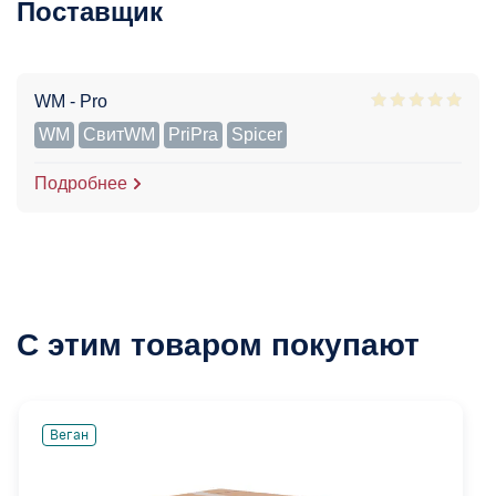
Поставщик
WM - Pro
WM
СвитWM
PriPra
Spicer
Подробнее
С этим товаром покупают
Веган