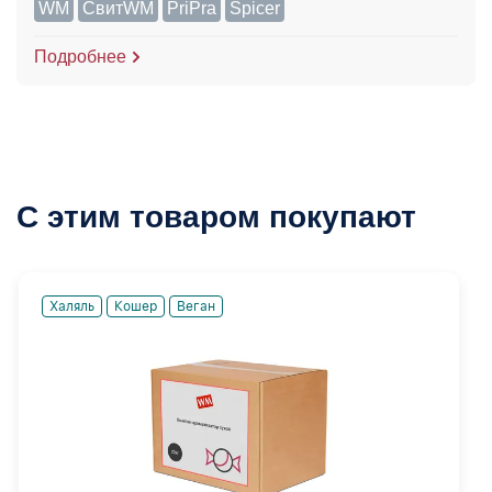
WM
СвитWM
PriPra
Spicer
Подробнее
С этим товаром покупают
Халяль
Кошер
Веган