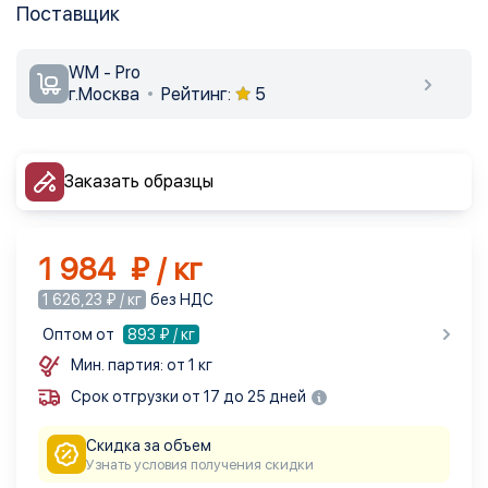
Поставщик
WM - Pro
г.Москва
Рейтинг:
5
Заказать образцы
1 984 ₽ / кг
1 626,23 ₽ / кг
без НДС
Оптом от
893
₽ / кг
Мин. партия: от 1 кг
Срок отгрузки от 17 до 25 дней
Скидка за объем
Узнать условия получения скидки