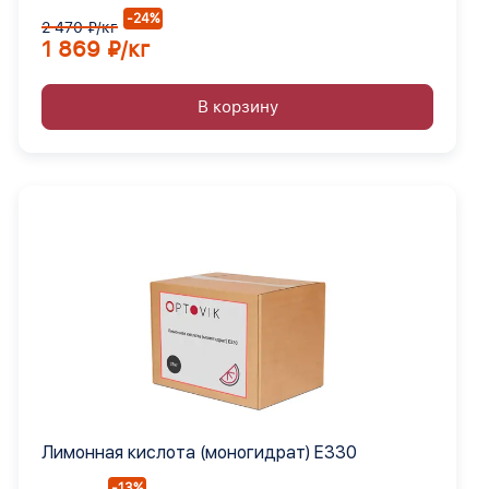
-24%
2 470 ₽/кг
1 869 ₽/кг
В корзину
Лимонная кислота (моногидрат) Е330
-13%