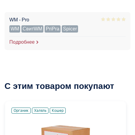
WM - Pro
WM
СвитWM
PriPra
Spicer
Подробнее
С этим товаром покупают
Органик
Халяль
Кошер