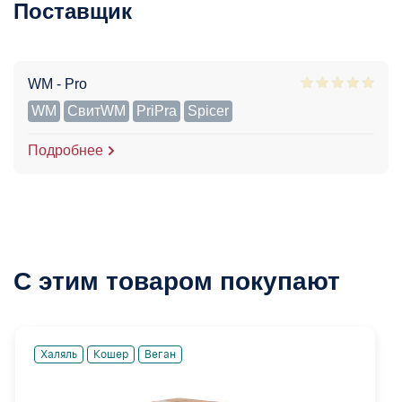
Поставщик
WM - Pro
WM
СвитWM
PriPra
Spicer
Подробнее
С этим товаром покупают
Халяль
Кошер
Веган