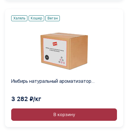
Халяль
Кошер
Веган
Имбирь натуральный ароматизатор
инкапсулированный
3 282 ₽/кг
В корзину