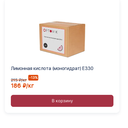
Лимонная кислота (моногидрат) Е330
-13%
215 ₽/кг
186 ₽/кг
В корзину