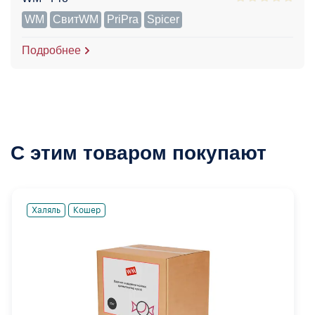
WM
СвитWM
PriPra
Spicer
Подробнее
С этим товаром покупают
Халяль
Кошер