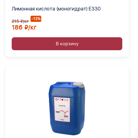
Лимонная кислота (моногидрат) Е330
-13%
215 ₽/кг
186 ₽/кг
В корзину