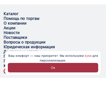
Каталог
Помощь по торгам
О компании
Акции
Новости
Поставщики
Вопросы о продукции
Юридическая информация
Доставка и оплата
Ваш комфорт — наш приоритет. Мы используем
куки
для
Поставщикам
персонализации.
Помощь
Контакты
Ок
Optovik.com - электронная площадка для
автоматизации закупок и поиска поставщиков.
Низкие цены, надёжные контрагенты и удобство
работы.
© Optovik
2026