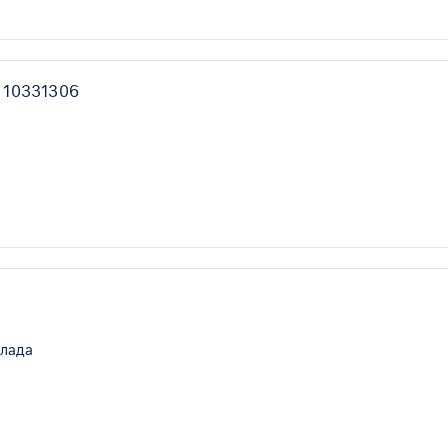
 10331306
олада