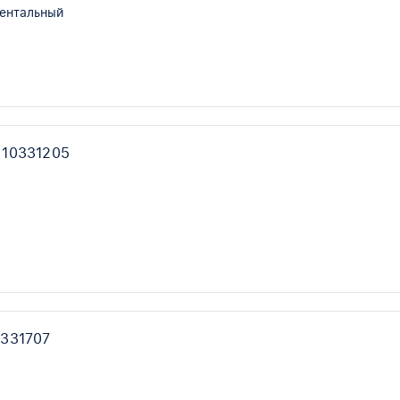
иентальный
 10331205
0331707