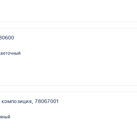
330600
цветочный
 композиция, 78067001
ряный