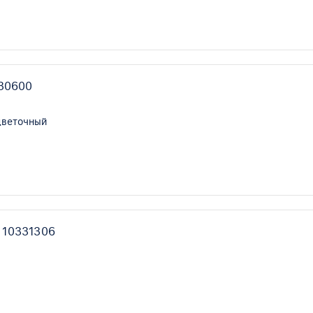
330600
цветочный
 10331306