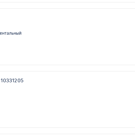
6
иентальный
 10331205