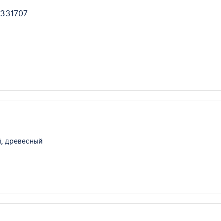
0331707
, древесный