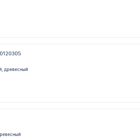
10120305
й, древесный
древесный