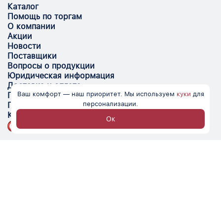
Каталог
Помощь по торгам
О компании
Акции
Новости
Поставщики
Вопросы о продукции
Юридическая информация
Доставка и оплата
Ваш комфорт — наш приоритет. Мы используем
куки
для
Поставщикам
персонализации.
Помощь
Контакты
Ок
Optovik.com - электронная площадка для
автоматизации закупок и поиска поставщиков.
Низкие цены, надёжные контрагенты и удобство
работы.
© Optovik
2026