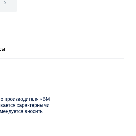
сы
го производителя «ВМ
ывается характерными
омендуется вносить