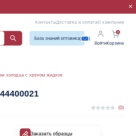
×
×
Контакты
Доставка и оплата
О компании
0
База знаний оптовика
Войти
Корзина
ом холодца с хреном жидкое
 44400021
(0)
Заказать образцы