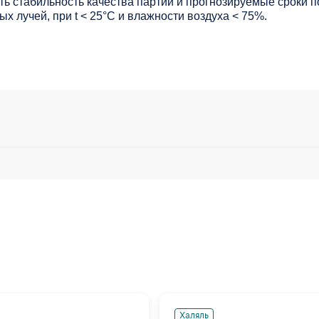
ь стабильность качества партий и прогнозируемые сроки п
х лучей, при t < 25°С и влажности воздуха < 75%.
Халяль