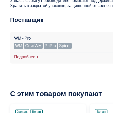
Запасы сырья у производителя помогают поддерживат
Хранить в закрытой упаковке, защищенной от солнечны
Поставщик
WM - Pro
WM
СвитWM
PriPra
Spicer
Подробнее
С этим товаром покупают
Халяль
Веган
Веган