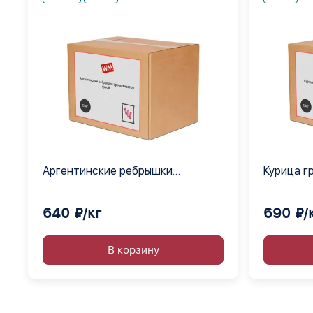
Аргентинские ребрышки
Курица г
ароматизатор сухой
640 ₽/кг
690 ₽/
В корзину