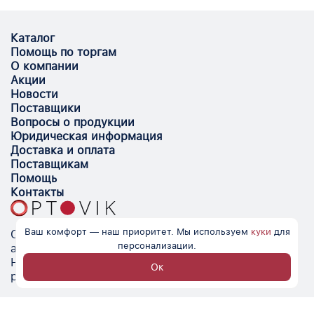
Каталог
Помощь по торгам
О компании
Акции
Новости
Поставщики
Вопросы о продукции
Юридическая информация
Доставка и оплата
Поставщикам
Помощь
Контакты
Ваш комфорт — наш приоритет. Мы используем
куки
для
Optovik.com - электронная площадка для
персонализации.
автоматизации закупок и поиска поставщиков.
Низкие цены, надёжные контрагенты и удобство
Ок
работы.
© Optovik
2026