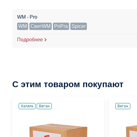
WM - Pro
WM
СвитWM
PriPra
Spicer
Подробнее
С этим товаром покупают
Халяль
Веган
Веган