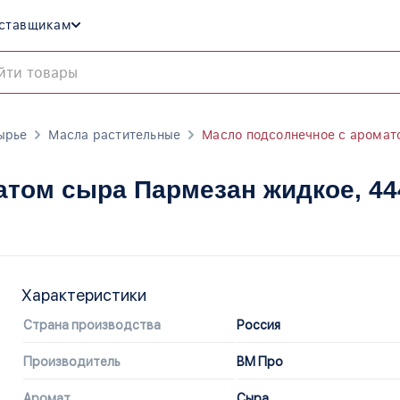
ставщикам
ырье
Масла растительные
Масло подсолнечное с аромат
атом сыра Пармезан жидкое
, 4
Характеристики
Страна производства
Россия
Производитель
ВМ Про
Аромат
Сыра