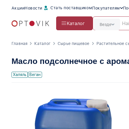
Стать поставщиком
Акции
Новости
Покупателям
По
Каталог
Везде
Главная
Каталог
Сырье пищевое
Растительное с
Масло подсолнечное с аром
Халяль
Веган