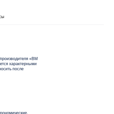
сы
 производителя «ВМ
ается характерными
носить после
трономические.