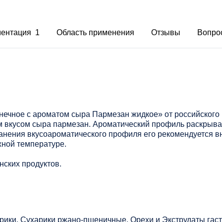
ментация 1
Область применения
Отзывы
Вопро
нечное с ароматом сыра Пармезан жидкое» от российского
м вкусом сыра пармезан. Ароматический профиль раскрыв
ранения вкусоароматического профиля его рекомендуется в
жной температуре.
нских продуктов.
рики, Сухарики ржано-пшеничные, Орехи и Экструдаты гас