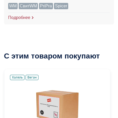
WM
СвитWM
PriPra
Spicer
Подробнее
С этим товаром покупают
Халяль
Веган