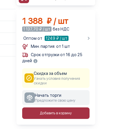
1 388 ₽ / шт
1 137,70 ₽ / шт
без НДС
Оптом от
1249
₽ / шт
Мин. партия: от 1 шт
Срок отгрузки от 16 до 25
дней
Скидка за объем
Узнать условия получения
скидки
Начать торги
Предложите свою цену
Добавить в корзину