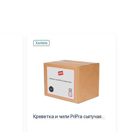
Халяль
Креветка и чили PriPra сыпучая
орских
смесь