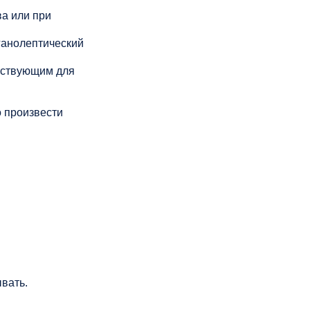
а или при
ганолептический
йствующим для
 произвести
ывать.