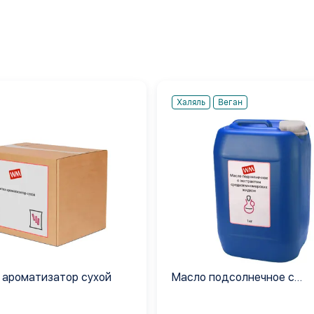
Халяль
Веган
 ароматизатор сухой
Масло подсолнечное с
экстрактом средиземном
жидкое