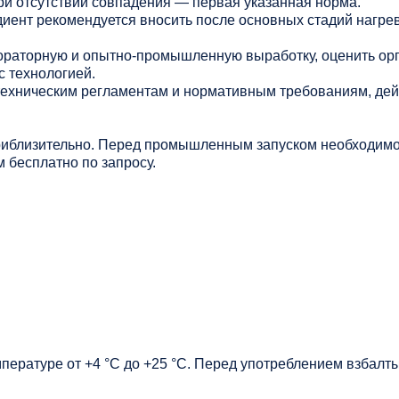
ри отсутствии совпадения — первая указанная норма.
иент рекомендуется вносить после основных стадий нагрев
раторную и опытно-промышленную выработку, оценить ор
с технологией.
 техническим регламентам и нормативным требованиям, де
риблизительно. Перед промышленным запуском необходимо
 бесплатно по запросу.
мпературе от +4 °C до +25 °C. Перед употреблением взбалт