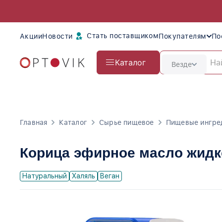
Стать поставщиком
Акции
Новости
Покупателям
По
Каталог
Везде
Главная
Каталог
Сырье пищевое
Пищевые ингре
Корица эфирное масло жидк
Натуральный
Халяль
Веган