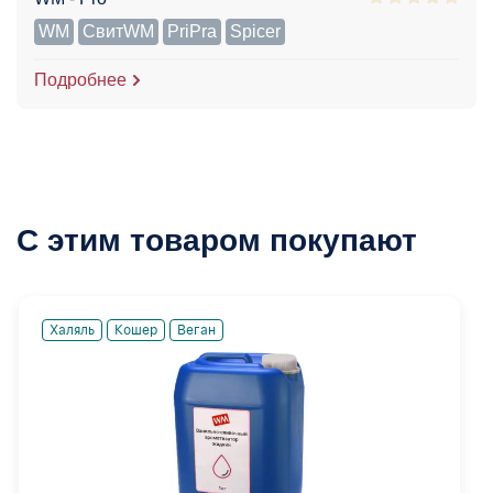
WM
СвитWM
PriPra
Spicer
Подробнее
С этим товаром покупают
Халяль
Кошер
Веган