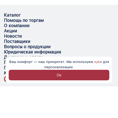
Каталог
Помощь по торгам
О компании
Акции
Новости
Поставщики
Вопросы о продукции
Юридическая информация
Доставка и оплата
Ваш комфорт — наш приоритет. Мы используем
куки
для
Поставщикам
персонализации.
Помощь
Контакты
Ок
Optovik.com - электронная площадка для
автоматизации закупок и поиска поставщиков.
Низкие цены, надёжные контрагенты и удобство
работы.
© Optovik
2026