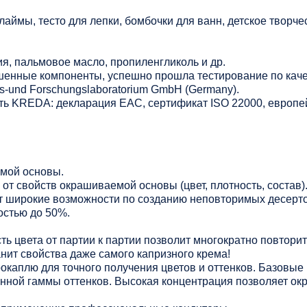
мы, тесто для лепки, бомбочки для ванн, детское творчес
ия, пальмовое масло, пропиленгликоль и др.
шенные компоненты, успешно прошла тестирование по каче
-und Forschungslaboratorium GmbH (Germany).
ть KREDA: декларация ЕАС, сертификат ISO 22000, европе
мой основы.
 от свойств окрашиваемой основы (цвет, плотность, состав)
ет широкие возможности по созданию неповторимых десерто
остью до 50%.
сть цвета от партии к партии позволит многократно повторить
нит свойства даже самого капризного крема!
каплю для точного получения цветов и оттенков. Базовые 
ной гаммы оттенков. Высокая концентрация позволяет окра