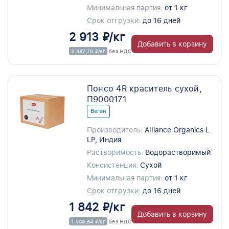
Минимальная партия:
от 1 кг
Срок отгрузки:
до 16 дней
2 913 ₽/кг
Добавить в корзину
2 387,70 ₽/кг
без НДС
Понсо 4R краситель сухой,
П9000171
Веган
Производитель:
Alliance Organics L
LP, Индия
Растворимость:
Водорастворимый
Консистенция:
Сухой
Минимальная партия:
от 1 кг
Срок отгрузки:
до 16 дней
1 842 ₽/кг
Добавить в корзину
1 509,84 ₽/кг
без НДС