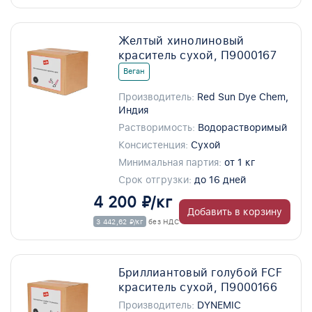
Желтый хинолиновый
краситель сухой, П9000167
Веган
Производитель:
Red Sun Dye Chem,
Индия
Растворимость:
Водорастворимый
Консистенция:
Сухой
Минимальная партия:
от 1 кг
Срок отгрузки:
до 16 дней
4 200 ₽/кг
Добавить в корзину
3 442,62 ₽/кг
без НДС
Бриллиантовый голубой FCF
краситель сухой, П9000166
Производитель:
DYNEMIC