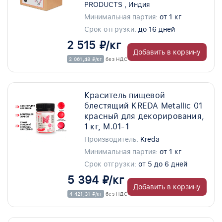
PRODUCTS , Индия
Минимальная партия:
от 1 кг
Срок отгрузки:
до 16 дней
2 515 ₽/кг
Добавить в корзину
2 061,48 ₽/кг
без НДС
Краситель пищевой
блестящий KREDA Metallic 01
красный для декорирования,
1 кг, M.01-1
Производитель:
Kreda
Минимальная партия:
от 1 кг
Срок отгрузки:
от 5 до 6 дней
5 394 ₽/кг
Добавить в корзину
4 421,31 ₽/кг
без НДС