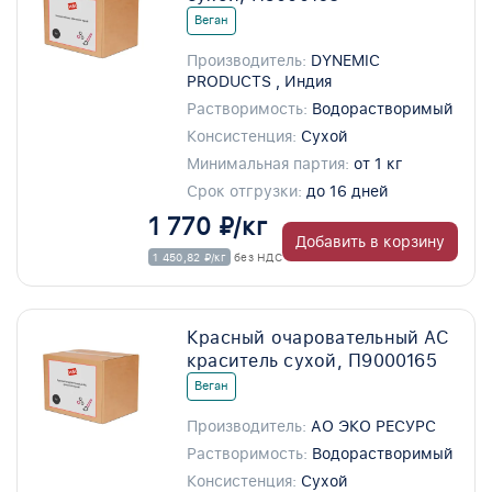
Веган
Производитель:
DYNEMIC
PRODUCTS , Индия
Растворимость:
Водорастворимый
Консистенция:
Сухой
Минимальная партия:
от 1 кг
Срок отгрузки:
до 16 дней
1 770 ₽/кг
Добавить в корзину
1 450,82 ₽/кг
без НДС
Красный очаровательный АС
краситель сухой, П9000165
Веган
Производитель:
АО ЭКО РЕСУРС
Растворимость:
Водорастворимый
Консистенция:
Сухой