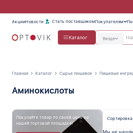
Стать поставщиком
Акции
Новости
Покупателям
По
Каталог
Везде
Главная
Каталог
Сырье пищевое
Пищевые ингре
Аминокислоты
Покупайте товар по своей цене на
Сортировка
нашей торговой площадке!
Мы не нашли