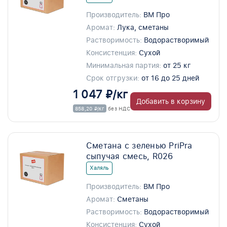
Производитель:
ВМ Про
Аромат:
Лука, сметаны
Растворимость:
Водорастворимый
Консистенция:
Сухой
Минимальная партия:
от 25 кг
Срок отгрузки:
от 16 до 25 дней
1 047 ₽/кг
Добавить в корзину
858,20 ₽/кг
без НДС
Сметана с зеленью PriPra
сыпучая смесь, R026
Халяль
Производитель:
ВМ Про
Аромат:
Сметаны
Растворимость:
Водорастворимый
Консистенция:
Сухой