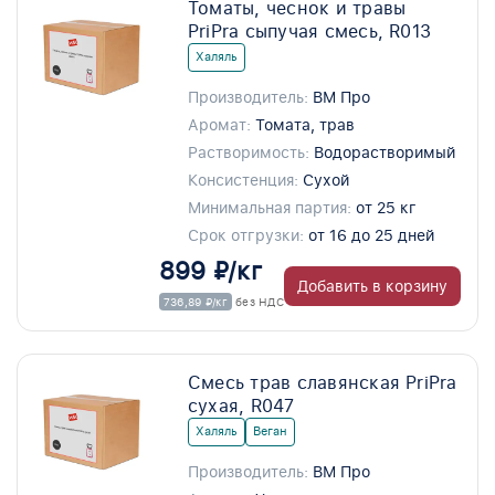
Томаты, чеснок и травы
PriPra сыпучая смесь, R013
Халяль
Производитель:
ВМ Про
Аромат:
Томата, трав
Растворимость:
Водорастворимый
Консистенция:
Сухой
Минимальная партия:
от 25 кг
Срок отгрузки:
от 16 до 25 дней
899 ₽/кг
Добавить в корзину
736,89 ₽/кг
без НДС
Смесь трав славянская PriPra
сухая, R047
Халяль
Веган
Производитель:
ВМ Про