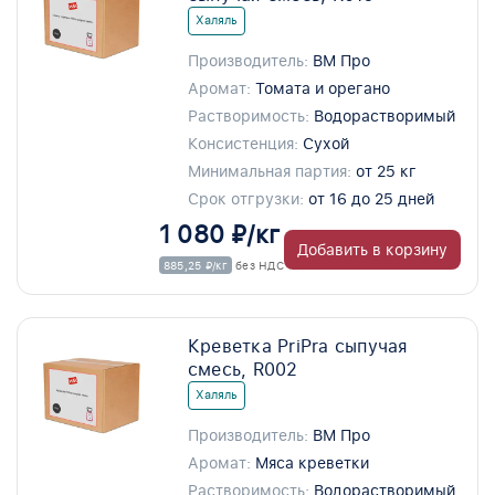
Халяль
Производитель:
ВМ Про
Аромат:
Томата и орегано
Растворимость:
Водорастворимый
Консистенция:
Сухой
Минимальная партия:
от 25 кг
Срок отгрузки:
от 16 до 25 дней
1 080 ₽/кг
Добавить в корзину
885,25 ₽/кг
без НДС
Креветка PriPra сыпучая
смесь, R002
Халяль
Производитель:
ВМ Про
Аромат:
Мяса креветки
Растворимость:
Водорастворимый