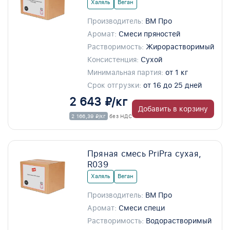
Халяль
Веган
Производитель:
ВМ Про
Аромат:
Смеси пряностей
Растворимость:
Жирорастворимый
Консистенция:
Сухой
Минимальная партия:
от 1 кг
Срок отгрузки:
от 16 до 25 дней
2 643 ₽/кг
Добавить в корзину
2 166,39 ₽/кг
без НДС
Пряная смесь PriPra сухая,
R039
Халяль
Веган
Производитель:
ВМ Про
Аромат:
Смеси специ
Растворимость:
Водорастворимый