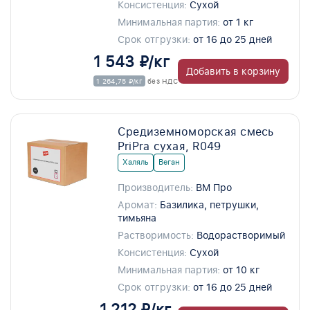
Консистенция:
Сухой
Минимальная партия:
от 1 кг
Срок отгрузки:
от 16 до 25 дней
1 543 ₽/кг
Добавить в корзину
1 264,75 ₽/кг
без НДС
Средиземноморская смесь
PriPra сухая, R049
Халяль
Веган
Производитель:
ВМ Про
Аромат:
Базилика, петрушки,
тимьяна
Растворимость:
Водорастворимый
Консистенция:
Сухой
Минимальная партия:
от 10 кг
Срок отгрузки:
от 16 до 25 дней
1 212 ₽/кг