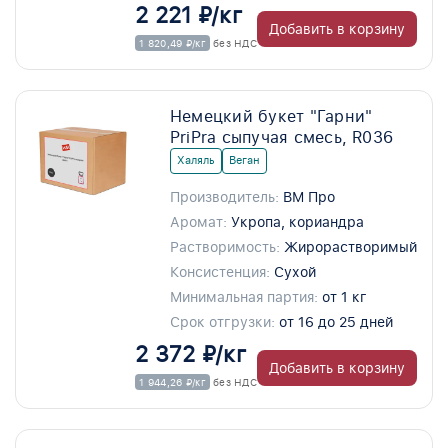
2 221 ₽/кг
Добавить в корзину
1 820,49 ₽/кг
без НДС
Немецкий букет "Гарни"
PriPra сыпучая смесь, R036
Халяль
Веган
Производитель:
ВМ Про
Аромат:
Укропа, кориандра
Растворимость:
Жирорастворимый
Консистенция:
Сухой
Минимальная партия:
от 1 кг
Срок отгрузки:
от 16 до 25 дней
2 372 ₽/кг
Добавить в корзину
1 944,26 ₽/кг
без НДС