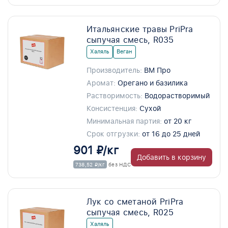
Итальянские травы PriPra
сыпучая смесь, R035
Халяль
Веган
Производитель:
ВМ Про
Аромат:
Орегано и базилика
Растворимость:
Водорастворимый
Консистенция:
Сухой
Минимальная партия:
от 20 кг
Срок отгрузки:
от 16 до 25 дней
901 ₽/кг
Добавить в корзину
738,52 ₽/кг
без НДС
Лук со сметаной PriPra
сыпучая смесь, R025
Халяль