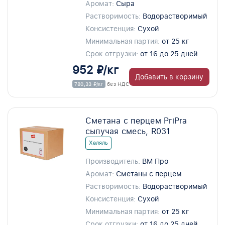
Аромат:
Сыра
Растворимость:
Водорастворимый
Консистенция:
Сухой
Минимальная партия:
от 25 кг
Срок отгрузки:
от 16 до 25 дней
952 ₽/кг
Добавить в корзину
780,33 ₽/кг
без НДС
Сметана с перцем PriPra
сыпучая смесь, R031
Халяль
Производитель:
ВМ Про
Аромат:
Сметаны с перцем
Растворимость:
Водорастворимый
Консистенция:
Сухой
Минимальная партия:
от 25 кг
Срок отгрузки:
от 16 до 25 дней