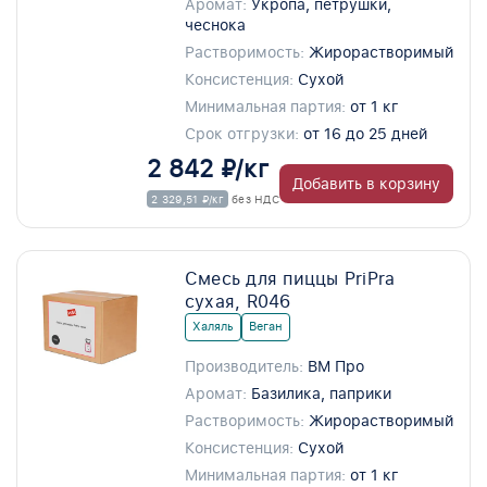
Аромат:
Укропа, петрушки,
чеснока
Растворимость:
Жирорастворимый
Консистенция:
Сухой
Минимальная партия:
от 1 кг
Срок отгрузки:
от 16 до 25 дней
2 842 ₽/кг
Добавить в корзину
2 329,51 ₽/кг
без НДС
Смесь для пиццы PriPra
сухая, R046
Халяль
Веган
Производитель:
ВМ Про
Аромат:
Базилика, паприки
Растворимость:
Жирорастворимый
Консистенция:
Сухой
Минимальная партия:
от 1 кг