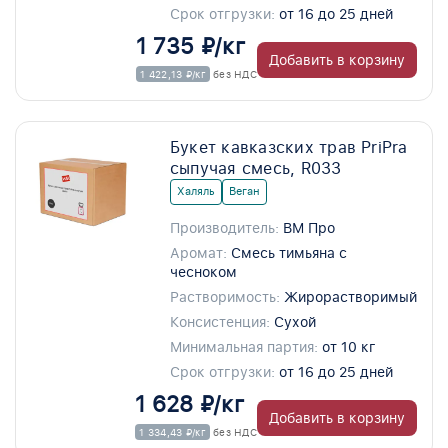
Срок отгрузки:
от 16 до 25 дней
1 735 ₽/кг
Добавить в корзину
1 422,13 ₽/кг
без НДС
Букет кавказских трав PriPra
сыпучая смесь, R033
Халяль
Веган
Производитель:
ВМ Про
Аромат:
Смесь тимьяна с
чесноком
Растворимость:
Жирорастворимый
Консистенция:
Сухой
Минимальная партия:
от 10 кг
Срок отгрузки:
от 16 до 25 дней
1 628 ₽/кг
Добавить в корзину
1 334,43 ₽/кг
без НДС