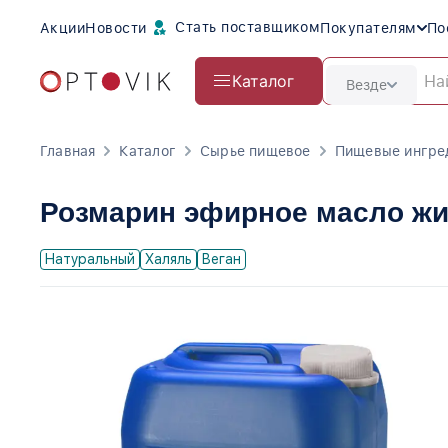
Стать поставщиком
Акции
Новости
Покупателям
По
Каталог
Везде
Главная
Каталог
Сырье пищевое
Пищевые ингре
Розмарин эфирное масло ж
Натуральный
Халяль
Веган