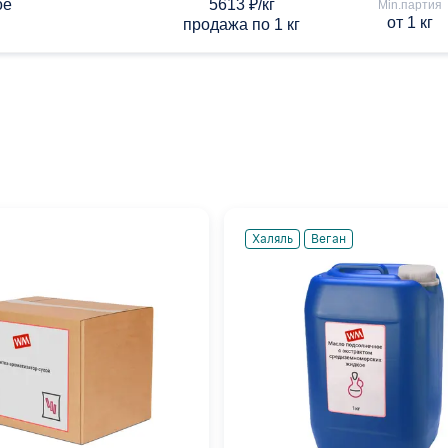
ое
5613 ₽/кг
Min.партия
от 1 кг
продажа по 1 кг
Халяль
Веган