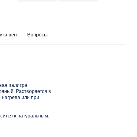
ика цен
Вопросы
вая палитра
яный. Растворяется в
 нагрева или при
сится к натуральным.