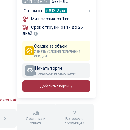
5 111,48 ₽ / кг
без НДС
Оптом от
5613
₽ / кг
Мин. партия: от 1 кг
Срок отгрузки от 17 до 25
дней
Скидка за объем
Узнать условия получения
скидки
Начать торги
Предложите свою цену
Добавить в корзину
ложения
Доставка и
Вопросы о
оплата
продукции