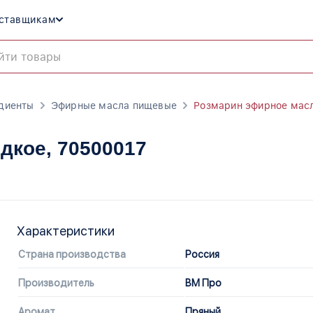
ставщикам
диенты
Эфирные масла пищевые
Розмарин эфирное мас
идкое
, 70500017
Характеристики
Страна производства
Россия
Производитель
ВМ Про
Аромат
Пряный