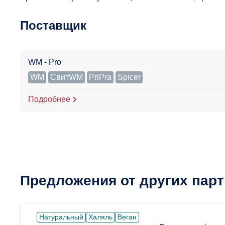
Поставщик
WM - Pro
WM
СвитWM
PriPra
Spicer
Подробнее
Предложения от других пар
Натуральный
Халяль
Веган