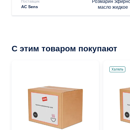
Розмарин эфирн
Поставщик
AC Sens
масло жидкое
С этим товаром покупают
Халяль