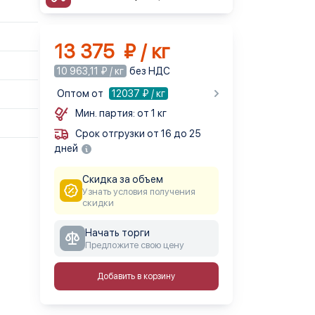
13 375 ₽ / кг
10 963,11 ₽ / кг
без НДС
Оптом от
12037
₽ / кг
Мин. партия: от 1 кг
Срок отгрузки от 16 до 25
дней
Скидка за объем
Узнать условия получения
скидки
Начать торги
Предложите свою цену
Добавить в корзину