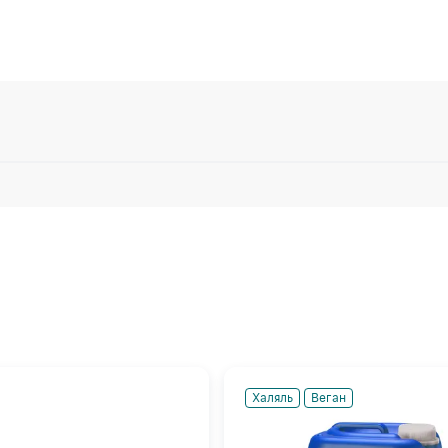
Халяль
Веган