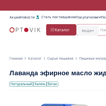
Стать поставщиком
Акции
Новости
Покупателям
По
Каталог
Везде
Главная
Каталог
Сырье пищевое
Пищевые ингре
Лаванда эфирное масло жи
Натуральный
Халяль
Веган