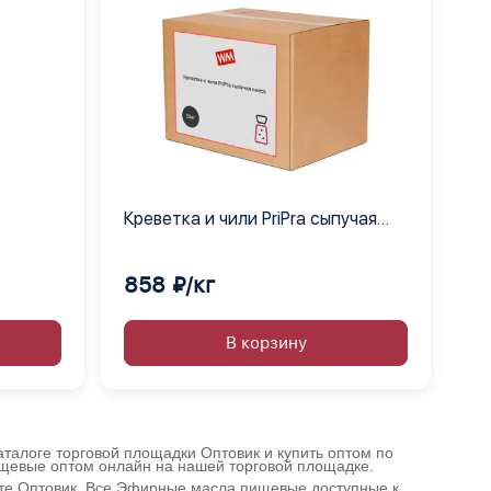
Креветка и чили PriPra сыпучая
орских
смесь
858 ₽/кг
В корзину
талоге торговой площадки Оптовик и купить оптом по
ищевые оптом онлайн на нашей торговой площадке.
йте Оптовик. Все Эфирные масла пищевые доступные к