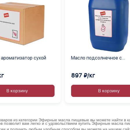
 ароматизатор сухой
Масло подсолнечное с
экстрактом средиземном
жидкое
кг
897 ₽/кг
В корзину
В корзину
оваров из категории Эфирные масла пищевые вы можете найти в ка
ов позволит вам легко и с удовольствием купить Эфирные масла п
ссии и получить любым удобным способом вы можете на нашем са