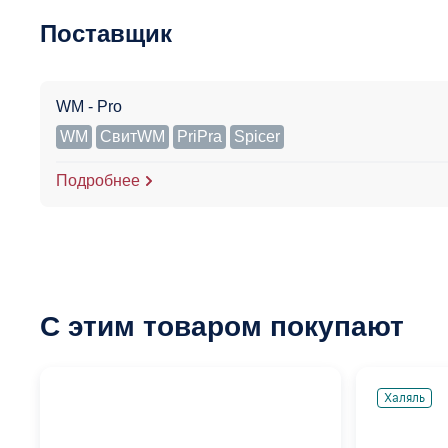
Поставщик
WM - Pro
WM
СвитWM
PriPra
Spicer
Подробнее
С этим товаром покупают
Халяль