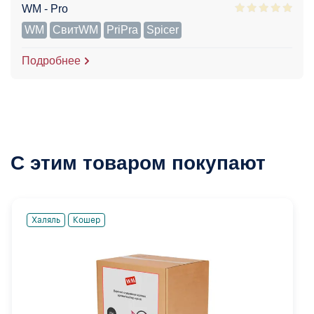
WM - Pro
WM
СвитWM
PriPra
Spicer
Подробнее
С этим товаром покупают
Халяль
Кошер