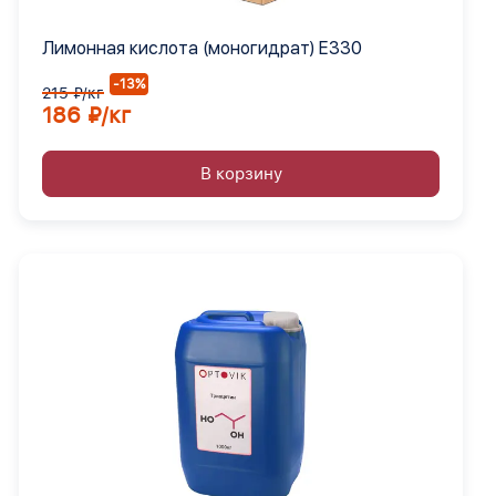
Лимонная кислота (моногидрат) Е330
-13%
215 ₽/кг
186 ₽/кг
В корзину