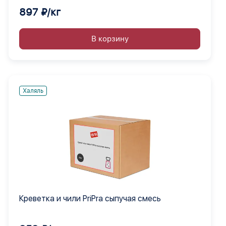
897 ₽/кг
В корзину
Халяль
Креветка и чили PriPra сыпучая смесь