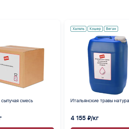
Халяль
Кошер
Веган
a сыпучая смесь
Итальянские травы натур
ароматизатор жидкий
г
4 155 ₽/кг