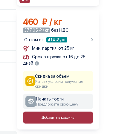
460 ₽ / кг
377,05 ₽ / кг
без НДС
Оптом от
414
₽ / кг
Мин. партия: от 25 кг
Срок отгрузки от 16 до 25
дней
Скидка за объем
Узнать условия получения
скидки
Начать торги
Предложите свою цену
Добавить в корзину