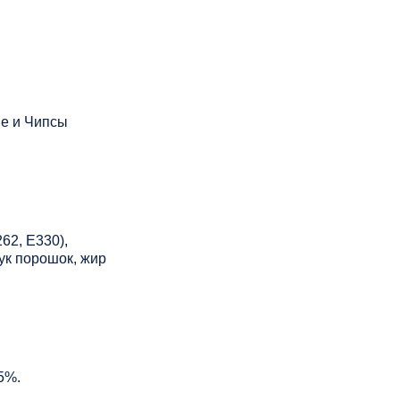
ые и Чипсы
62, Е330),
ук порошок, жир
5%.