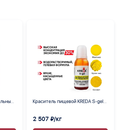
альный
Краситель пищевой KREDA S-gel
желтый электро 02 гелевый
концентрат, 1 кг
2 507 ₽/кг