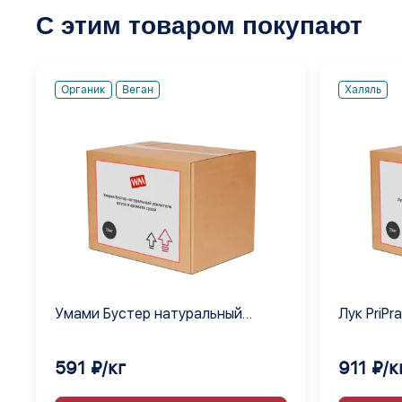
С этим товаром покупают
Органик
Веган
Халяль
Умами Бустер натуральный
Лук PriPr
усилитель вкуса и аромата сухой
591 ₽/кг
911 ₽/к