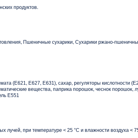
нских продуктов.
отовления, Пшеничные сухарики, Сухарики ржано-пшеничн
мата (Е621, Е627, Е631), сахар, регуляторы кислотности (Е2
матические вещества, паприка порошок, чеснок порошок, л
ель Е551
х лучей, при температуре < 25 °C и влажности воздуха < 7