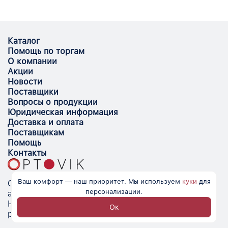
Каталог
Помощь по торгам
О компании
Акции
Новости
Поставщики
Вопросы о продукции
Юридическая информация
Доставка и оплата
Поставщикам
Помощь
Контакты
Ваш комфорт — наш приоритет. Мы используем
куки
для
Optovik.com - электронная площадка для
персонализации.
автоматизации закупок и поиска поставщиков.
Низкие цены, надёжные контрагенты и удобство
Ок
работы.