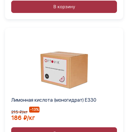
В корзину
Лимонная кислота (моногидрат) Е330
-13%
215 ₽/кг
186 ₽/кг