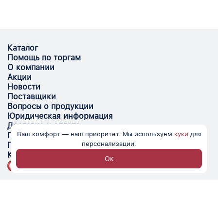
Каталог
Помощь по торгам
О компании
Акции
Новости
Поставщики
Вопросы о продукции
Юридическая информация
Доставка и оплата
Ваш комфорт — наш приоритет. Мы используем
куки
для
Поставщикам
персонализации.
Помощь
Контакты
Ок
Optovik.com - электронная площадка для
автоматизации закупок и поиска поставщиков.
Низкие цены, надёжные контрагенты и удобство
работы.