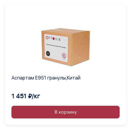
Аспартам Е951 гранулы,Китай
1 451 ₽/кг
В корзину