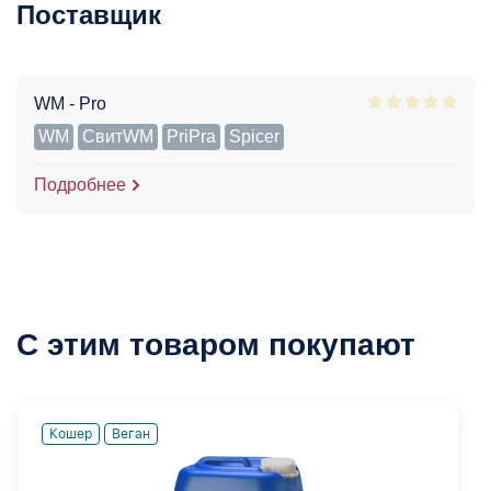
Поставщик
WM - Pro
WM
СвитWM
PriPra
Spicer
Подробнее
С этим товаром покупают
Кошер
Веган