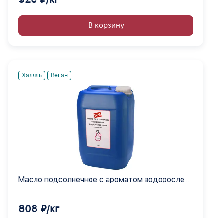
В корзину
Халяль
Веган
Масло подсолнечное с ароматом водорослей
нори жидкое
808 ₽/кг