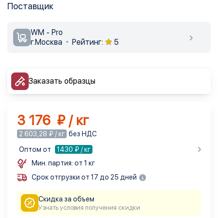
Поставщик
WM - Pro
г.Москва
Рейтинг:
5
Заказать образцы
3 176 ₽ / кг
2 603,28 ₽ / кг
без НДС
Оптом от
1430
₽ / кг
Мин. партия: от 1 кг
Срок отгрузки от 17 до 25 дней
Скидка за объем
Узнать условия получения скидки