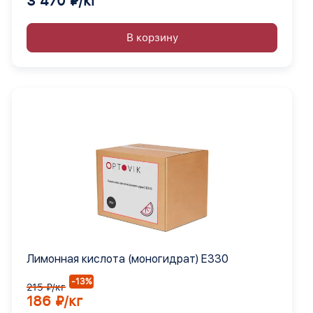
3 470 ₽/кг
В корзину
Лимонная кислота (моногидрат) Е330
-13%
215 ₽/кг
186 ₽/кг